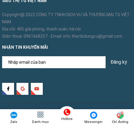
SIÊU THỊ TG VIỆT NAM
Copyright@ 2022 CÔNG TY TNHH DỊCH VỤ VÀ THƯƠNG MẠI TG VIỆT
NAM
Địa chỉ: 405 giải phóng, thanh xuân, hà nội
Điện thoại:
0961668257
- Email:
info.thietbidungcu@gmail.com
NHẬN TIN KHUYẾN MÃI
Đăng ký
Bản quyền thuộc về
TG Việt Nam
Cung cấp bởi
Sapo
Hotline
Zalo
Danh mục
Messenger
Chỉ đường