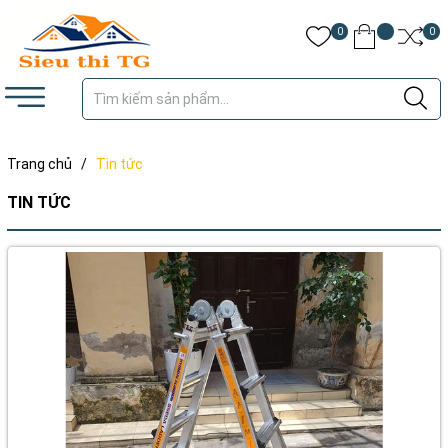
0
0
Trang chủ
/
Tin tức
TIN TỨC