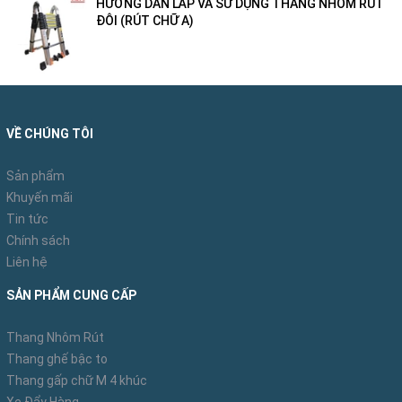
HƯỚNG DẪN LẮP VÀ SỬ DỤNG THANG NHÔM RÚT
ĐÔI (RÚT CHỮ A)
VỀ CHÚNG TÔI
Sản phẩm
Khuyến mãi
Tin tức
Chính sách
Liên hệ
SẢN PHẨM CUNG CẤP
Thang Nhôm Rút
Thang ghế bậc to
Thang gấp chữ M 4 khúc