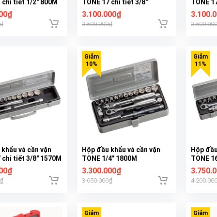
chi tiết 1/2" 800M
TONE 17 chi tiết 3/8"
TONE 17
1560MS
000₫
3.100.000₫
3.100.
0₫
3.500.000₫
3.500.00
 khẩu và cần vặn
Hộp đầu khẩu và cần vặn
Hộp đầu
chi tiết 3/8" 1570M
TONE 1/4" 1800M
TONE 16 
000₫
3.300.000₫
3.750.
0₫
3.650.000₫
4.200.00