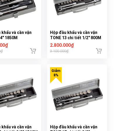
 khẩu và cần vặn
Hộp đầu khẩu và cần vặn
4" 1850M
TONE 13 chi tiết 1/2" 800M
000₫
2.800.000₫
0₫
3.100.000₫
 khẩu và cần vặn
Hộp đầu khẩu và cần vặn