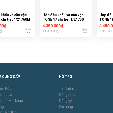
 khẩu và cần vặn
Hộp đầu khẩu và cần vặn
Hộp đầu
chi tiết 1/2" 760M
TONE 17 chi tiết 1/2" 750
TONE 19 
000₫
4.350.000₫
4.450.
0₫
4.800.000₫
5.050.00
M CUNG CẤP
HỖ TRỢ
ôm Rút
Tìm kiếm
 bậc to
Đăng nhập
 chữ M 4 khúc
Đăng ký
àng
Giỏ hàng
ệu Nổi Bật