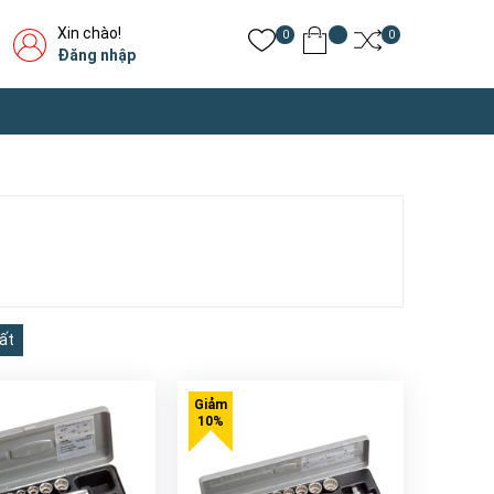
Xin chào!
0
0
Đăng nhập
ất