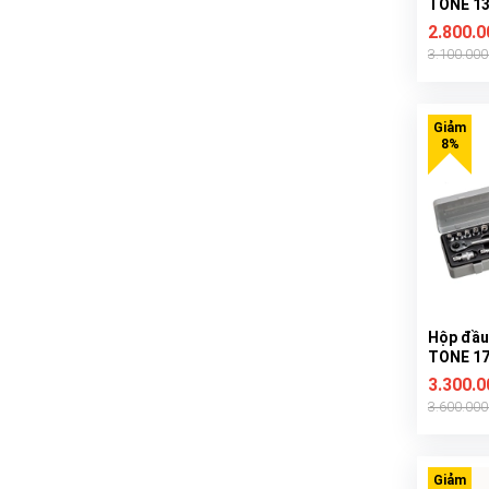
TONE 13 
ISO
2.800.
3.100.00
Hộp đầu
TONE 17 
3.300.
3.600.00