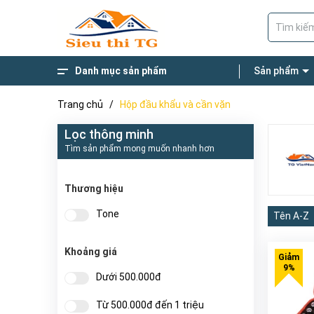
Danh mục sản phẩm
Sản phẩm
Giường Gấp Đa Năng
Thang Nhôm
Thương Hiệu Nổi Bật
Xe Đẩy Hàng
Thang gấp chữ M 4 khúc
Thang ghế bậc to
Thang Nhôm Rút
Trang chủ
/
Hộp đầu khẩu và cần vặn
Lọc thông minh
Tìm sản phẩm mong muốn nhanh hơn
Thương hiệu
Tone
Tên A-Z
Khoảng giá
Dưới 500.000đ
Từ 500.000đ đến 1 triệu