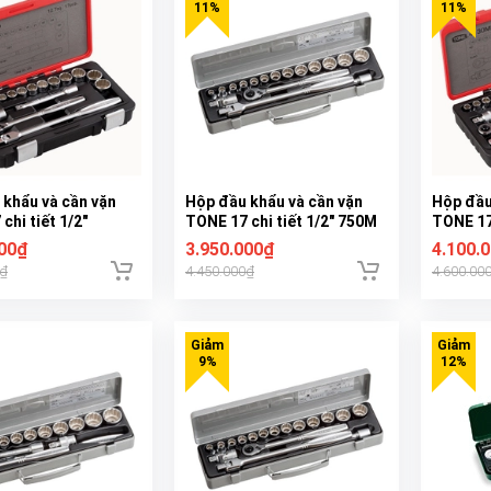
 khẩu và cần vặn
Hộp đầu khẩu và cần vặn
Hộp đầu
chi tiết 1/2"
TONE 17 chi tiết 1/2" 750M
TONE 17 
4130MP
000₫
3.950.000₫
4.100.
0₫
4.450.000₫
4.600.00