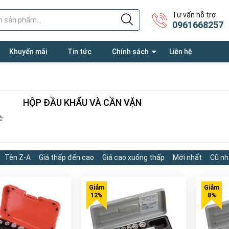
Tư vấn hỗ trợ
0961668257
Khuyến mãi
Tin tức
Chính sách
Liên hệ
HỘP ĐẦU KHẨU VÀ CẦN VẶN
Tên Z-A
Giá thấp đến cao
Giá cao xuống thấp
Mới nhất
Cũ nh