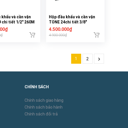
 khẩu và cần vặn
Hộp đầu khẩu và cần vặn
chi tiết 1/2" 260M
TONE 24chi tiết 3/8"
CX3172
000₫
4.500.000₫
0₫
4.900.000₫
1
2
CHÍNH SÁCH
Chính sách giao hàng
Chính sách bảo hành
Chính sách đổi trả