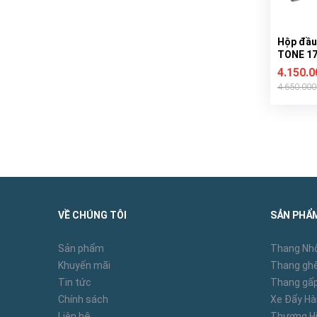
Hộp đầu
TONE 17 
4.150.
4.650.00
VỀ CHÚNG TÔI
SẢN PHẨ
Sản phẩm
Thang Nh
Khuyến mãi
Thang ghế
Tin tức
Thang gấp
Chính sách
Xe Đẩy H
Liên hệ
Thương Hi