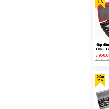
Hộp đầu
TONE 17 
4130MP
3.950.
4.450.00