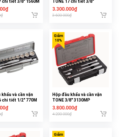
 chi tiết 3/8" 1560M
TONE 17 chi tiết 3/8"
1570MS
000₫
3.300.000₫
0₫
3.600.000₫
 khẩu và cần vặn
Hộp đầu khẩu và cần vặn
chi tiết 1/2" 770M
TONE 3/8" 3130MP
000₫
3.800.000₫
0₫
4.200.000₫