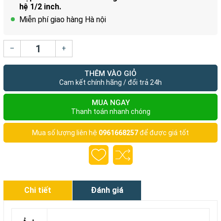
hệ 1/2 inch.
Miễn phí giao hàng Hà nội
–
+
THÊM VÀO GIỎ
Cam kết chính hãng / đổi trả 24h
MUA NGAY
Thanh toán nhanh chóng
Mua số lượng liên hệ
0961668257
để được giá tốt
Chi tiết
Đánh giá