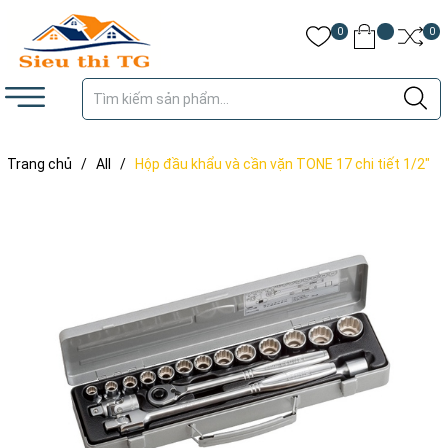
0
0
Trang chủ
/
All
/
Hộp đầu khẩu và cần vặn TONE 17 chi tiết 1/2"
750