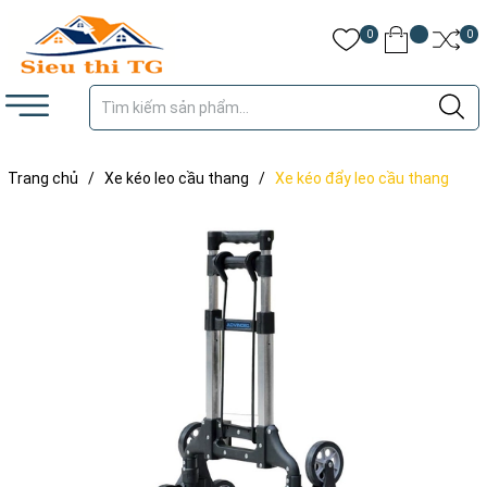
0
0
Trang chủ
/
Xe kéo leo cầu thang
/
Xe kéo đẩy leo cầu thang
Advindeq TL-35/70