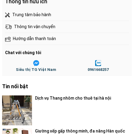
Thông tin hữu ích
TỔNG QUAN SẢN PHẨM:
Trung tâm bảo hành
Xe Kéo Đẩy Leo Cầu Thang
6 bánh rút gọn
Thông tin vận chuyển
ADVINDEQ TL-35/70
trọng tải leo cầu thang 35 kg,
đường bằng 70kg được làm bằng hợp kim nhôm có độ
Hướng dẫn thanh toán
bền cao, trọng lượng xe 3.5kg cực nhẹ so với các sản
phẩm xe đẩy hàng sắt thông thường trên thị trường.
Chat với chúng tôi
Siêu thị TG Việt Nam
0961668257
Tin nổi bật
Dịch vụ Thang nhôm cho thuê tại hà nội
Giường xếp gấp thông minh, đa năng Hàn quốc