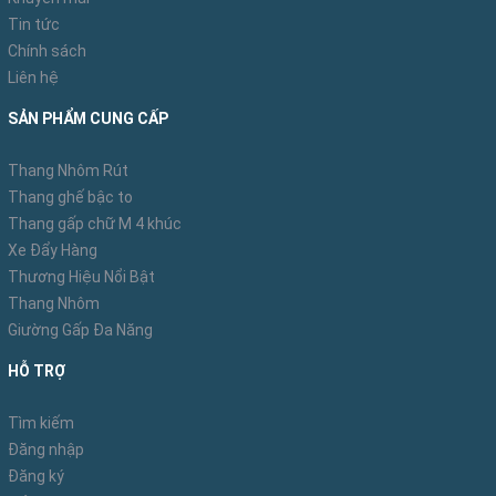
Tin tức
Chính sách
Liên hệ
SẢN PHẨM CUNG CẤP
Thang Nhôm Rút
Thang ghế bậc to
Thang gấp chữ M 4 khúc
Xe Đẩy Hàng
Thương Hiệu Nổi Bật
Thang Nhôm
Giường Gấp Đa Năng
Khung xe được chế tạo bằng nhôm cao cấp
HỖ TRỢ
Tìm kiếm
Đăng nhập
Đăng ký