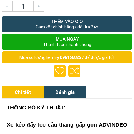
–
+
THÊM VÀO GIỎ
Cam kết chính hãng / đổi trả 24h
MUA NGAY
Thanh toán nhanh chóng
Mua số lượng liên hệ
0961668257
để được giá tốt
Chi tiết
Đánh giá
THÔNG SỐ KỸ THUẬT:
Xe kéo đẩy leo cầu thang gấp gọn ADVINDEQ