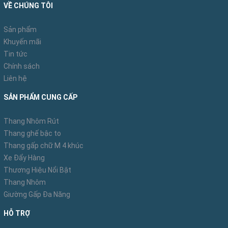
VỀ CHÚNG TÔI
Sản phẩm
Khuyến mãi
Tin tức
Chính sách
Liên hệ
SẢN PHẨM CUNG CẤP
Thang Nhôm Rút
Thang ghế bậc to
Xe đẩy hàng sàn thép 4 bánh FUJIHOME SH300N mới
Thang gấp chữ M 4 khúc
ra mắt với màu ghi xám sơn tĩnh điện phủ nhám riêng
Xe Đẩy Hàng
tấm lưng màu đỏ cùng với viền mép nhựa chống xước
Thương Hiệu Nổi Bật
Thang Nhôm
Giường Gấp Đa Năng
HỖ TRỢ