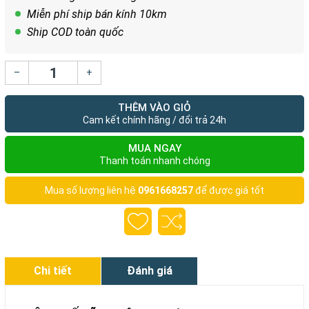
Miễn phí ship bán kính 10km
Ship COD toàn quốc
–
+
THÊM VÀO GIỎ
Cam kết chính hãng / đổi trả 24h
MUA NGAY
Thanh toán nhanh chóng
Mua số lượng liên hệ
0961668257
để được giá tốt
Chi tiết
Đánh giá