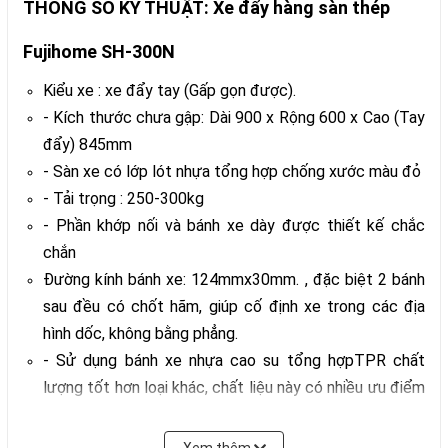
THÔNG SỐ KỸ THUẬT: Xe đẩy hàng sàn thép
Fujihome SH-300N
Kiểu xe : xe đẩy tay (Gấp gọn được).
- Kích thước chưa gập: Dài 900 x Rộng 600 x Cao (Tay
đẩy) 845mm
- Sàn xe có lớp lót nhựa tổng hợp chống xước màu đỏ
- Tải trọng : 250-300kg
- Phần khớp nối và bánh xe dày được thiết kế chắc
chắn
Đường kính bánh xe: 124mmx30mm. , đặc biệt 2 bánh
sau đều có chốt hãm, giúp cố định xe trong các địa
hình dốc, không bằng phẳng.
- Sử dụng bánh xe nhựa cao su tổng hợpTPR chất
lượng tốt hơn loại khác, chất liệu này có nhiều ưu điểm
như chịu được tải trọng cao, bền , không tạo ra vết
bẩn trên sàn, không bị ăn mòn hoá chất, tạo ra tiếng ồn