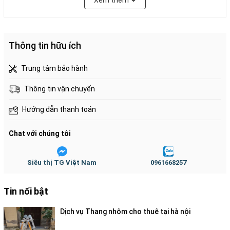
Xem thêm
thấp khi vận hành, không độc hại, không gây ô nhiễm
môi trường và tái chế được
Tay cầm là ống thép phi 25mm, dày 1mm, bọc cao su
Thông tin hữu ích
tạo cảm giác êm ái dễ chịu khi thao tác với xe
Trọng lượng: 14kg
Trung tâm bảo hành
Bảo hành : 12 tháng (không kể bánh)
Thông tin vận chuyển
Sản xuất 100% theo dây chuyền và tiêu chuẩn Châu Âu
Xuất Xứ: Trung Quốc
Hướng dẫn thanh toán
Chat với chúng tôi
Siêu thị TG Việt Nam
0961668257
Tin nổi bật
Dịch vụ Thang nhôm cho thuê tại hà nội