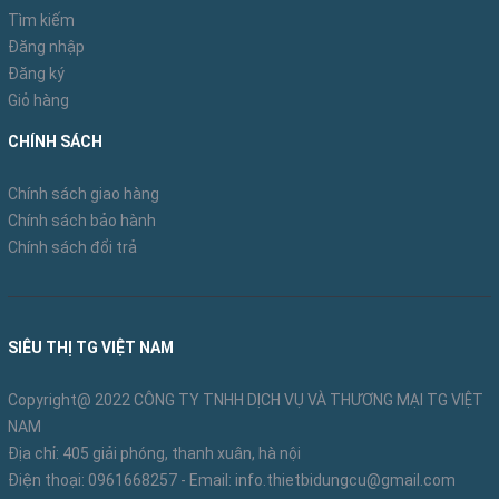
Tìm kiếm
Đăng nhập
Đăng ký
Giỏ hàng
CHÍNH SÁCH
Chính sách giao hàng
Chính sách bảo hành
Chính sách đổi trả
SIÊU THỊ TG VIỆT NAM
Bánh cao su, chống ồn tốt. Đặc biệt, xe có khóa bánh
Copyright@ 2022 CÔNG TY TNHH DỊCH VỤ VÀ THƯƠNG MẠI TG VIỆT
cố định xe nếu cần
NAM
Địa chỉ: 405 giải phóng, thanh xuân, hà nội
Điện thoại:
0961668257
- Email:
info.thietbidungcu@gmail.com