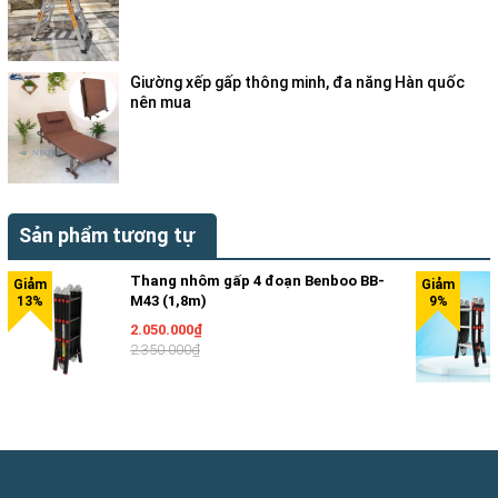
Giường xếp gấp thông minh, đa năng Hàn quốc
nên mua
Sản phẩm tương tự
Giới thiệu về xe đẩy hàng 4 bánh sàn thép 4 bánh
Thang nhôm gấp 4 đoạn Benboo BB-
M43 (1,8m)
SH300N
FUJIHOME
2.050.000₫
2.350.000₫
Xe đẩy hàng sàn thép 4 bánh FUJIHOME SH300N,
tải trọng 250-300kg