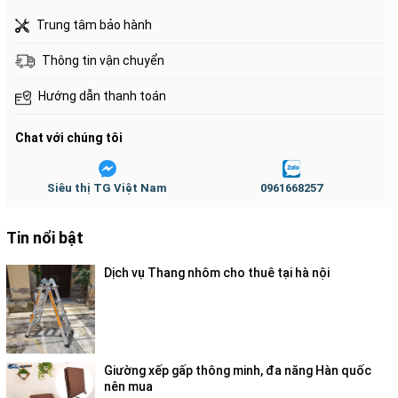
Trung tâm bảo hành
Thông tin vận chuyển
Hướng dẫn thanh toán
Chat với chúng tôi
Siêu thị TG Việt Nam
0961668257
Tin nổi bật
Dịch vụ Thang nhôm cho thuê tại hà nội
Xe đẩy hàng 4 bánh sàn nhựa
được thiết kế tay đẩy
Giường xếp gấp thông minh, đa năng Hàn quốc
bằng sắt sơn tĩnh điện gập xuống được rất phù hợp
nên mua