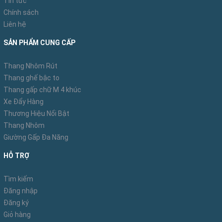
Tin tức
(xe có thể có chi tiết thay đổi mà không báo trước)
Chính sách
Liên hệ
Xe được thiết kế với tải trọng lên đến 200-250kg nên
bạn có thể dễ dàng di chuyển mọi vặt nặng, kết hợp
SẢN PHẨM CUNG CẤP
với lớp sàn chống trơn trượt giúp cho mọi đồ vật khi
Thang Nhôm Rút
được kéo đi sẽ luôn giữ được thăng bằng, không bị
Thang ghế bậc to
xô lệch.
Thang gấp chữ M 4 khúc
Xe Đẩy Hàng
Thương Hiệu Nổi Bật
Thang Nhôm
Giường Gấp Đa Năng
HỖ TRỢ
Tìm kiếm
Đăng nhập
Đăng ký
Giỏ hàng