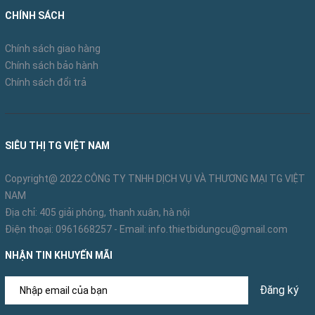
CHÍNH SÁCH
Chính sách giao hàng
Chính sách bảo hành
Chính sách đổi trả
SIÊU THỊ TG VIỆT NAM
Copyright@ 2022 CÔNG TY TNHH DỊCH VỤ VÀ THƯƠNG MẠI TG VIỆT
NAM
Địa chỉ: 405 giải phóng, thanh xuân, hà nội
Xe có mặt sàn bằng nhựa có khả năng ma sát cao,
Điện thoại:
0961668257
- Email:
info.thietbidungcu@gmail.com
kích thước mặt sàn rộng nên để được nhiều hàng
NHẬN TIN KHUYẾN MÃI
hóa hơn.
Bánh nhựa với đường kính 12.5cm giúp khả năng
Đăng ký
chống dầu tốt hơn bánh cao su.