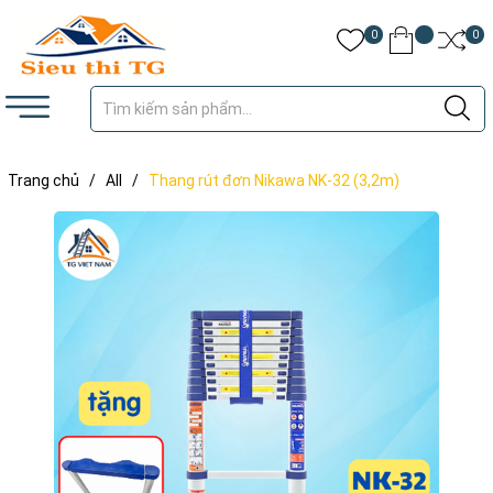
0
0
Trang chủ
/
All
/
Thang rút đơn Nikawa NK-32 (3,2m)