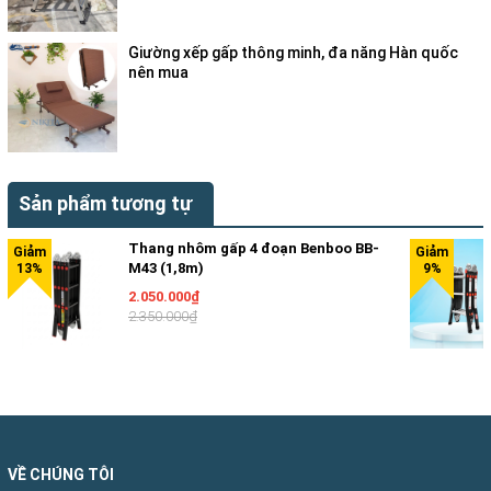
Giường xếp gấp thông minh, đa năng Hàn quốc
nên mua
Sản phẩm tương tự
Thang nhôm gấp 4 đoạn Benboo BB-
M43 (1,8m)
2.050.000₫
2.350.000₫
Thang nhôm Nikawa
có thiết kế hệ thống ống trượt
và khóa tự động an toàn giúp quá trình sử dụng linh
hoạt, tiện lợi. Khi ống trượt được rút ra đúng vị trí,
VỀ CHÚNG TÔI
khóa tự động sẽ tự chốt lại.