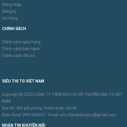
Đăng nhập
Đăng ký
Giỏ hàng
CHÍNH SÁCH
Chân đế của thang rút gấp gọn sử dụng chất liệu cao
su tổng hợp bền bỉ.
Chính sách giao hàng
Chính sách bảo hành
Chính sách đổi trả
SIÊU THỊ TG VIỆT NAM
Copyright@ 2022 CÔNG TY TNHH DỊCH VỤ VÀ THƯƠNG MẠI TG VIỆT
NAM
Địa chỉ: 405 giải phóng, thanh xuân, hà nội
Điện thoại:
0961668257
- Email:
info.thietbidungcu@gmail.com
NHẬN TIN KHUYẾN MÃI