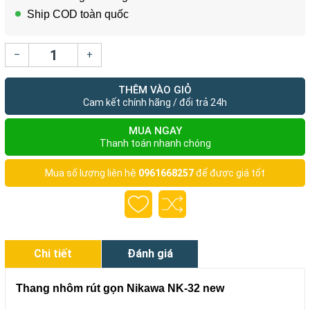
Ship COD toàn quốc
–
+
THÊM VÀO GIỎ
Cam kết chính hãng / đổi trả 24h
MUA NGAY
Thanh toán nhanh chóng
Mua số lượng liên hệ
0961668257
để được giá tốt
Chi tiết
Đánh giá
Thang nhôm rút gọn Nikawa NK-32 new