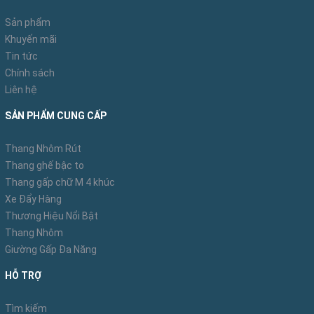
Sản phẩm
Thang có đai nhựa màu xanh bao quanh ống thang và
Khuyến mãi
chân đế cao su đã có sự cải tiến nhằm đảm bảo sự
Tin tức
bền chắc và an toàn của thang rút.
Chính sách
Liên hệ
SẢN PHẨM CUNG CẤP
Thang Nhôm Rút
Thang ghế bậc to
Thang gấp chữ M 4 khúc
Xe Đẩy Hàng
Thương Hiệu Nổi Bật
Thang Nhôm
Giường Gấp Đa Năng
HỖ TRỢ
Tìm kiếm