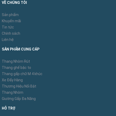
VỀ CHÚNG TÔI
Sản phẩm
Khuyến mãi
Tin tức
Chính sách
Liên hệ
SẢN PHẨM CUNG CẤP
Thang Nhôm Rút
Thang ghế bậc to
Thang gấp chữ M 4 khúc
Xe Đẩy Hàng
Thương Hiệu Nổi Bật
Thang Nhôm
Hệ thống chốt khóa tự động
sẽ tự khóa và cố định
Giường Gấp Đa Năng
lại khi kéo ra sử dụng, tự động sập đóng khi thu lại.
HỖ TRỢ
Mức độ hoàn thiện cao cho thang chất lượng tốt.