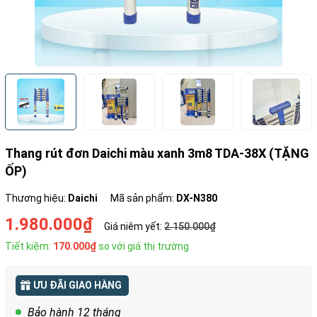
Thang rút đơn Daichi màu xanh 3m8 TDA-38X (TẶNG
ỐP)
Thương hiệu:
Daichi
Mã sản phẩm:
DX-N380
1.980.000₫
Giá niêm yết:
2.150.000₫
Tiết kiệm:
170.000₫
so với giá thị trường
ƯU ĐÃI GIAO HÀNG
Bảo hành 12 tháng