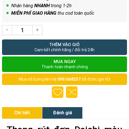
Nhận hàng
NHANH
trong 1-2h
MIỄN PHÍ
GIAO HÀNG
thu cod toàn quốc
–
+
THÊM VÀO GIỎ
Cam kết chính hãng / đổi trả 24h
MUA NGAY
Thanh toán nhanh chóng
Mua số lượng liên hệ
0961668257
để được giá tốt
Chi tiết
Đánh giá