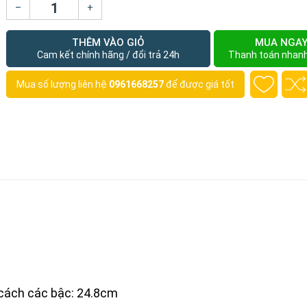
–
+
THÊM VÀO GIỎ
MUA NGA
Cam kết chính hãng / đổi trả 24h
Thanh toán nhan
Mua số lượng liên hệ
0961668257
để được giá tốt
cách các bậc: 24.8cm