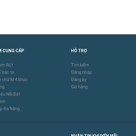
M CUNG CẤP
HỖ TRỢ
ôm Rút
Tìm kiếm
 bậc to
Đăng nhập
 chữ M 4 khúc
Đăng ký
àng
Giỏ hàng
ệu Nổi Bật
hôm
p Đa Năng