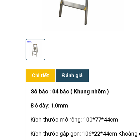
Chi tiết
Đánh giá
Số bậc : 04 bậc ( Khung nhôm )
Độ dày: 1.0mm
Kích thước mở rộng: 100*77*44cm
Kích thước gập gọn: 106*22*44cm Khoảng 