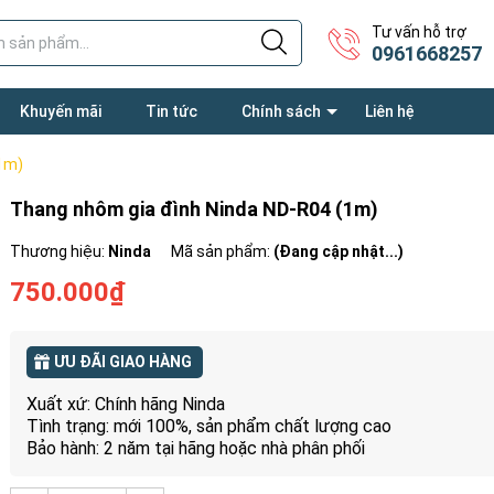
Tư vấn hỗ trợ
0961668257
Khuyến mãi
Tin tức
Chính sách
Liên hệ
1m)
Thang nhôm gia đình Ninda ND-R04 (1m)
Thương hiệu:
Ninda
Mã sản phẩm:
(Đang cập nhật...)
750.000₫
ƯU ĐÃI GIAO HÀNG
Xuất xứ: Chính hãng Ninda
Tình trạng: mới 100%, sản phẩm chất lượng cao
Bảo hành: 2 năm tại hãng hoặc nhà phân phối