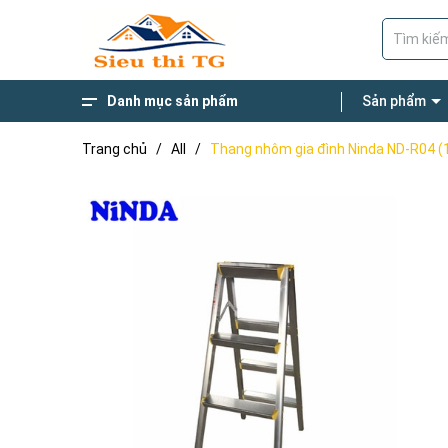
Danh mục sản phẩm
Sản phẩm
Giường Gấp Đa Năng
Thang Nhôm
Thương Hiệu Nổi Bật
Xe Đẩy Hàng
Thang gấp chữ M 4 khúc
Thang ghế bậc to
Thang Nhôm Rút
Trang chủ
/
All
/
Thang nhôm gia đình Ninda ND-R04 (