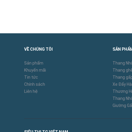
VỀ CHÚNG TÔI
SẢN PHẨ
Sản phẩm
Thang Nh
Khuyến mãi
Thang ghế
Tin tức
Thang gấp
Chính sách
Xe Đẩy H
Liên hệ
Thương Hi
Thang N
Giường Gấ