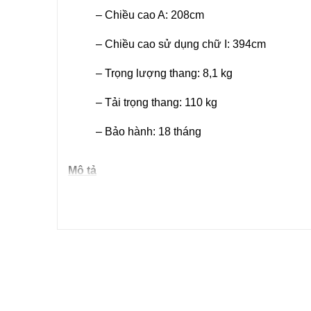
– Chiều cao A: 208cm
– Chiều cao sử dụng chữ I: 394cm
– Trọng lượng thang: 8,1 kg
– Tải trọng thang: 110 kg
– Bảo hành: 18 tháng
Mô tả
Là sản phẩm cao nhất của dòng thang NKY ,
t
khi duỗi thẳng là 4,12m, chiều cao khi ở dạng ch
110kg. Thang có kích thước nhỏ gọn giúp bạn tiế
lòng.