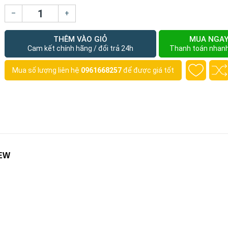
–
+
THÊM VÀO GIỎ
MUA NGA
Cam kết chính hãng / đổi trả 24h
Thanh toán nhan
Mua số lượng liên hệ
0961668257
để được giá tốt
NEW