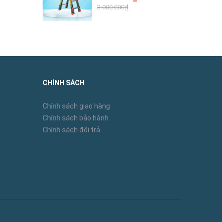
3.000.000₫
awa NKY
ạn. Cho
hải cài
CHÍNH SÁCH
các mẫu
Chính sách giao hàng
Chính sách bảo hành
Chính sách đổi trả
iữ, bảo
ao cấp.
ữ A một