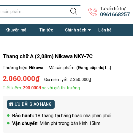
Tư vấn hỗ trợ
0961668257
Khuyến mãi
Tin tức
Chính sách
Liên hệ
Thang chữ A (2,08m) Nikawa NKY-7C
Thương hiệu:
Nikawa
Mã sản phẩm:
(Đang cập nhật...)
2.060.000₫
Giá niêm yết:
2.350.000₫
Tiết kiệm:
290.000₫
so với giá thị trường
ƯU ĐÃI GIAO HÀNG
Bảo hành:
18 tháng tại hãng hoặc nhà phân phối.
Vận chuyển
: Miễn phí trong bán kính 15km