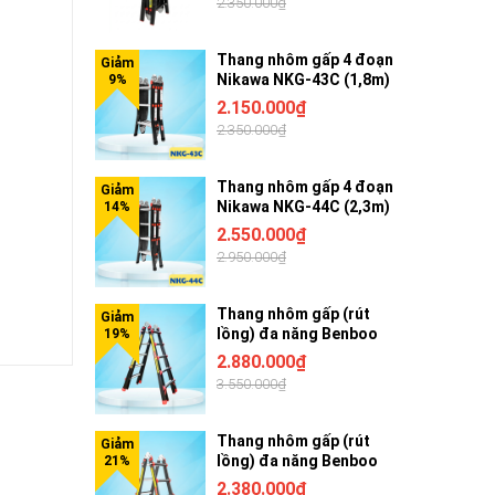
2.350.000₫
Thang nhôm gấp 4 đoạn
Nikawa NKG-43C (1,8m)
2.150.000₫
2.350.000₫
Thang nhôm gấp 4 đoạn
Nikawa NKG-44C (2,3m)
2.550.000₫
2.950.000₫
 tối đa
Thang nhôm gấp (rút
lồng) đa năng Benboo
i trọng
BB-45G 5 bậc khóa gạt
2.880.000₫
bạn hài
3.550.000₫
Thang nhôm gấp (rút
lồng) đa năng Benboo
BB-44G 4 bậc khóa gạt
2.380.000₫