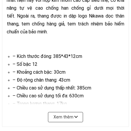
nhất hiện nay với hợp kim nhôm cao cấp siêu nhẹ, có khả
năng tự vệ cao chống han chống gỉ dưới mọi thời
tiết. Ngoài ra, thang được in dập logo Nikawa dọc thân
thang, tem chống hàng giả, tem trách nhiệm bảo hiểm
chuẩn của bảo minh.
– Kích thước đóng: 385*43*12cm
– Số bậc 12
– Khoảng cách bậc: 30cm
– Độ rộng chân thang: 43cm
– Chiều cao sử dụng thấp nhất: 385cm
– Chiều cao sử dụng tối đa: 630cm
– Trọng lượng thang: 17kg
– Trọng lượng đóng gói: 17,5kg
Xem thêm
– Số đoạn: 02
Tải trọng thang: 150kg,