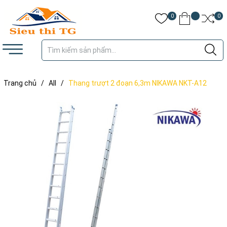
0
0
Trang chủ
/
All
/
Thang trượt 2 đoạn 6,3m NIKAWA NKT-A12