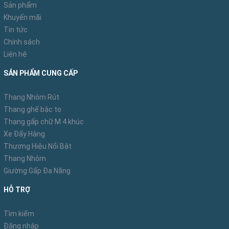
thang vừa di chuyển bàn tay của bạn thật vững để thang
Sản phẩm
Khuyến mãi
không bị rung.
Tin tức
Bước 3: Tiếp tục đẩy lên đến khi thang tựa hẳn vào
Chính sách
tường theo phương thẳng đứng. Giữ thang chắc chắn và
Liên hệ
kéo chân thang hơi dịch ra xa so với chân tường để tránh
SẢN PHẨM CUNG CẤP
cho thang khỏi bị đổ.
Thang Nhôm Rút
Bước 4: Lúc này thang gần như dựng đứng, hãy điều
Thang ghế bậc to
chỉnh chiều cao thang chính xác đến vị trí bạn cần bằng
Thang gấp chữ M 4 khúc
cách kéo dây thừng. Nâng bậc thang cao hơn vị trí bạn sẽ
Xe Đẩy Hàng
đứng làm việc tầm 3 hoặc 4 feet. Khi thang đã đạt chiều
Thương Hiệu Nổi Bật
cao chính xác, chốt an toàn thang lại và bạn hãy điều
Thang Nhôm
Giường Gấp Đa Năng
chỉnh chân thang ở một góc 75° so với tòa nhà.
HỖ TRỢ
Bước 5: Lắp đặt chân phụ thang để thang vững hơn và an
toàn hơn. Nếu sức khỏe tốt và đã chuẩn bị mọi thứ đầy
Tìm kiếm
đủ, bạn có thể leo lên thang để làm việc.
Đăng nhập