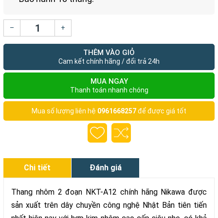
–
+
THÊM VÀO GIỎ
Cam kết chính hãng / đổi trả 24h
MUA NGAY
Thanh toán nhanh chóng
Mua số lượng liên hệ
0961668257
để được giá tốt
Chi tiết
Đánh giá
Thang nhôm 2 đoạn NKT-A12 chính hãng Nikawa được
sản xuất trên dây chuyền công nghệ Nhật Bản tiên tiến