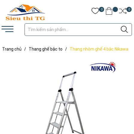
0
0
Trang chủ
/
Thang ghế bậc to
/
Thang nhôm ghế 4 bậc Nikawa
NK-4SL