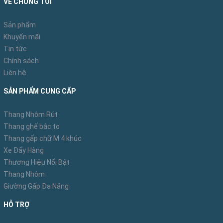
VỀ CHÚNG TÔI
trạng rơi tuột, và có thiết kế rãnh sâu chống trơn trượt hiệu quả.
Sản phẩm
Khuyến mãi
Tin tức
Chính sách
Thang có tải trọng lên đến 150kg vì vậy người dùng có thể
Liên hệ
hoàn toàn yên tâm khi mang theo đồ nặng để sử dụng thang
SẢN PHẨM CUNG CẤP
hoặc hai người cùng sử dụng 1 chiếc thang.
Thang Nhôm Rút
Thang ghế bậc to
Sản phẩm thích hợp dùng cho mọi gia đình, các siêu thị nhà
Thang gấp chữ M 4 khúc
kho, hiệu thuốc,…hay cả các công việc ngoài trời mà không hề
Xe Đẩy Hàng
bị han gỉ. Bởi sản phẩm được làm hoàn toàn bằng nhôm
Thương Hiệu Nổi Bật
Thang Nhôm
(T6063) đáp ứng tiêu chuẩn EU luôn sáng bóng, chịu lực tốt.
Giường Gấp Đa Năng
HỖ TRỢ