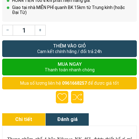
HOÀN TIỀN 100% khi phát hiện hàng giả.
Giao tại nhà MIỄN PHÍ quanh BK 15km từ Trung kính (hoặc
Đại Từ)
–
+
THÊM VÀO GIỎ
Cam kết chính hãng / đổi trả 24h
MUA NGAY
Thanh toán nhanh chóng
Mua số lượng liên hệ
0961668257
để được giá tốt
Chi tiết
Đánh giá