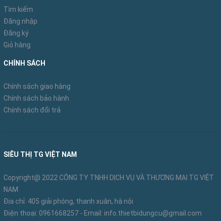
Tìm kiếm
ngắn giúp người leo lên xuống an toàn và thoải mái.
Đăng nhập
Thang nhôm gấp 4 khúc NIKITA được tán 3 lần với
Đăng ký
công nghê đột dập tiên tiến nhất rất chắc chắn, tải
Giỏ hàng
trọng lớn, an toàn cao nhất
CHÍNH SÁCH
Chính sách giao hàng
Chính sách bảo hành
Chính sách đổi trả
SIÊU THỊ TG VIỆT NAM
Copyright@ 2022 CÔNG TY TNHH DỊCH VỤ VÀ THƯƠNG MẠI TG VIỆT
NAM
Địa chỉ: 405 giải phóng, thanh xuân, hà nội
Điện thoại:
0961668257
- Email:
info.thietbidungcu@gmail.com