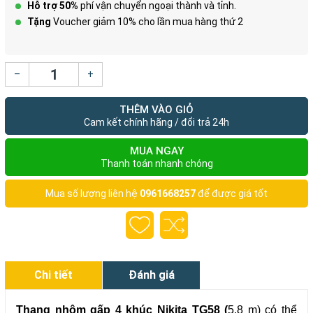
Hỗ trợ 50%
phí vận chuyển ngoại thành và tỉnh.
Tặng
Voucher giảm 10% cho lần mua hàng thứ 2
–
+
THÊM VÀO GIỎ
Cam kết chính hãng / đổi trả 24h
MUA NGAY
Thanh toán nhanh chóng
Mua số lượng liên hệ
0961668257
để được giá tốt
Chi tiết
Đánh giá
Thang nhôm gấp 4 khúc Nikita TG58 (
5.8 m) có thể