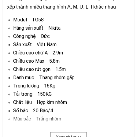
xếp thành nhiều thang hình A, M, U, L, I khác nhau
Model TG58
Hãng sản xuất Nikita
Công nghệ Đức
Sản xuất Việt Nam
Chiều cao chữ A 2.9m
Chiều cao Max 5.8m
Chiều cao rút gọn 1.5m
Danh mục Thang nhôm gấp
Trọng lượng 16Kg
Tải trọng 150KG
Chất liệu Hợp kim nhôm
Số bậc 20 Bậc/4
Màu sắc Trắng nhôm
Bảo hành 24 Tháng