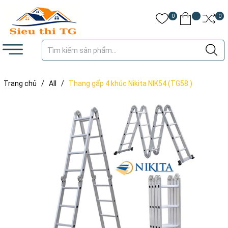
0
0
Trang chủ
/
All
/
Thang gấp 4 khúc Nikita NIK54 (TG58 )