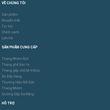
chống trơn trượt
VỀ CHÚNG TÔI
Sản phẩm
Khuyến mãi
Tin tức
Chính sách
Liên hệ
SẢN PHẨM CUNG CẤP
Thang Nhôm Rút
Thang ghế bậc to
Thang gấp chữ M 4 khúc
Xe Đẩy Hàng
Thương Hiệu Nổi Bật
Thang Nhôm
Giường Gấp Đa Năng
HỖ TRỢ
Bậc thang nhôm rộng và khoảng cách giữa các bậc rất