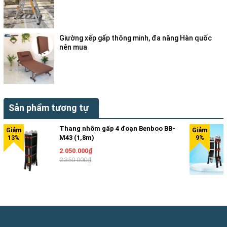
Giường xếp gấp thông minh, đa năng Hàn quốc
· Khóa thang:
Thang nhôm gấp 4 khúc sử dụng khóa tự
nên mua
động khi mở đến cữ khóa tự động sập lại
Sản phẩm tương tự
Thang nhôm gấp 4 đoạn Benboo BB-
M43 (1,8m)
2.050.000₫
2.350.000₫
· Chân Thang:
làm bằng cao su chịu lực có các rãnh nhỏ