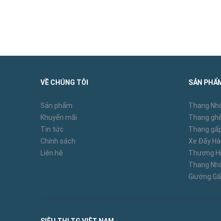
Bảo hành: 18 tháng
Hướng dẫn sử dụng thang thang gấp đa nă
VỀ CHÚNG TÔI
SẢN PHẨ
Thang phải được sử dụng ở trên mặt phẳng và
Sản phẩm
Thang Nh
Không nên sử dụng thang gấp đa năng khi bạn
Khuyến mãi
Thang ghế
an toàn.
Tin tức
Thang gấp
Chính sách
Xe Đẩy H
Bậc thang, bề mặt sàn, điểm tựa thang…không
Liên hệ
Thương Hi
Thang N
Tuyệt đối không để nhiều người làm việc trên 
Giường Gấ
Không bao giờ được nhảy hoặc trượt xuống từ
Các ống thang phải được giữ sạch. Các vết b