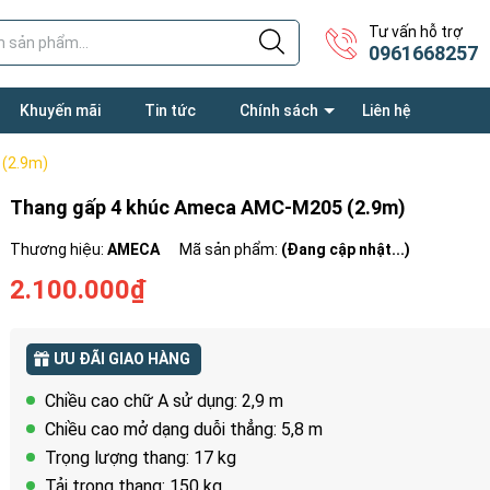
Tư vấn hỗ trợ
0961668257
Khuyến mãi
Tin tức
Chính sách
Liên hệ
(2.9m)
Thang gấp 4 khúc Ameca AMC-M205 (2.9m)
Thương hiệu:
AMECA
Mã sản phẩm:
(Đang cập nhật...)
2.100.000₫
ƯU ĐÃI GIAO HÀNG
Chiều cao chữ A sử dụng: 2,9 m
Chiều cao mở dạng duỗi thẳng: 5,8 m
Trọng lượng thang: 17 kg
Tải trọng thang: 150 kg