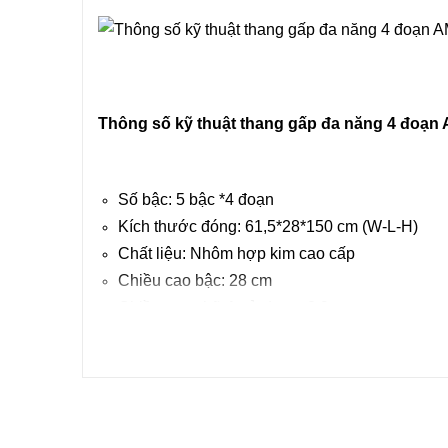
Thông số kỹ thuật thang gấp đa năng 4 đo
Số bậc: 5 bậc *4 đoạn
Kích thước đóng: 61,5*28*150 cm (W-L-H)
Chất liệu: Nhôm hợp kim cao cấp
Chiều cao bậc: 28 cm
Chiều cao chữ A sử dụng: 2,9 m
Chiều cao mở dạng duỗi thẳng: 5,8 m
Trọng lượng thang: 17 kg
Tải trọng thang: 150 kg
Sử dụng: 16 tư thế
Nhãn hiệu: Ameca USA