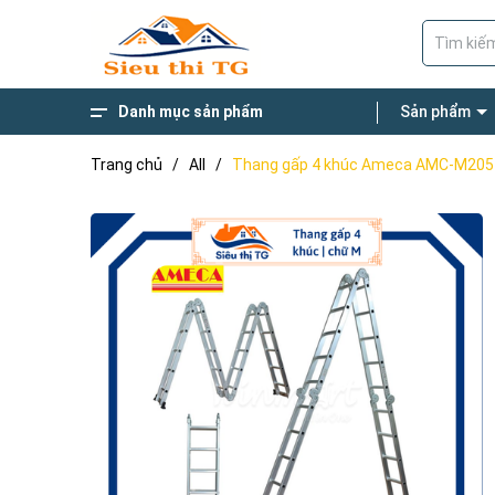
Danh mục sản phẩm
Sản phẩm
Giường Gấp Đa Năng
Thang Nhôm
Thương Hiệu Nổi Bật
Xe Đẩy Hàng
Thang gấp chữ M 4 khúc
Thang ghế bậc to
Thang Nhôm Rút
Trang chủ
/
All
/
Thang gấp 4 khúc Ameca AMC-M205 