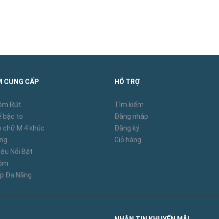
ng 4 đoạn AMECA AMC-M205
M CUNG CẤP
HỖ TRỢ
 chắc chắn.
ôm Rút
Tìm kiếm
 đang đeo găng tay có dầu mỡ, trơn trượt / hoặc giày dép k
 bậc to
Đăng nhập
 chữ M 4 khúc
Đăng ký
àng
Giỏ hàng
 nên để dính dầu mỡ vào.
ệu Nổi Bật
hôm
một chiếc thang nếu thang chỉ thiết kế dành cho một người.
p Đa Năng
 một cái thang.
ẩn, keo trét, vệt sơn… cần phải được chùi sạch sau khi sử dụ