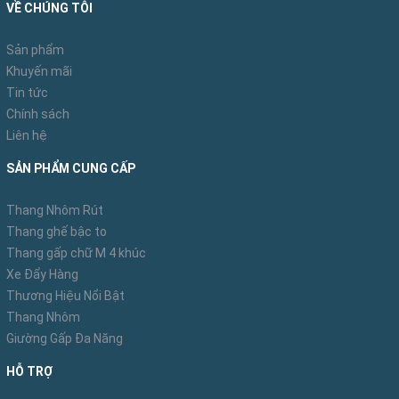
VỀ CHÚNG TÔI
– Gọn nhẹ, tiện dụng có thể sử dụng 2 dạng thang
chữ A và chữ I
Sản phẩm
Khuyến mãi
– Khóa gập tự động an toàn
Tin tức
Chính sách
– Thang nhôm chữ A không được sử dụng như
Liên hệ
một chiếc thang đơn (trừ những thang thiết kế đa
SẢN PHẨM CUNG CẤP
năng) hoặc đang trong tình trạng mở một phần.
Thang Nhôm Rút
***Lưu ý!
Thang ghế bậc to
– Tuyệt đối không
sử dụng thang nhôm chữ A
Thang gấp chữ M 4 khúc
Xe Đẩy Hàng
AMECA
khi chốt khóa an toàn không còn hoặc
Thương Hiệu Nổi Bật
không thể chốt được.
Thang Nhôm
Giường Gấp Đa Năng
– Sử dụng trên mặt phẳng đồng đều, bề mặt
HỖ TRỢ
không gập ghềnh và không bị lún