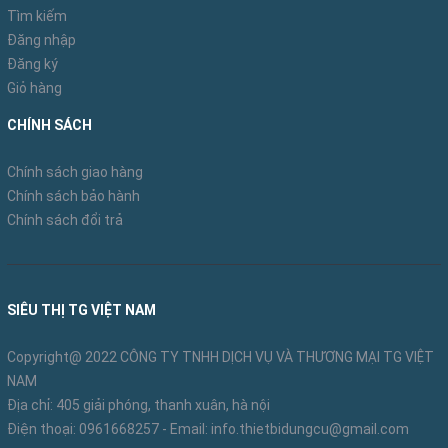
– Tuyệt đối không được đứng trên thang và cố
Tìm kiếm
Đăng nhập
gắng di chuyển thang
Đăng ký
Giỏ hàng
– Không được tăng chiều cao cho thang nhôm
chữ A bằng cách kê chân thang hoặc chồng thêm
CHÍNH SÁCH
thang nọ vào thang kia
Chính sách giao hàng
– Nếu điều kiện nơi làm việc của bạn không đáp
Chính sách bảo hành
Chính sách đổi trả
ứng được yêu cầu đầu tiên này thì bạn không nên
chọn mua thang nhôm chữ A cho công việc của
mình.
SIÊU THỊ TG VIỆT NAM
Xem thêm:
Thang chữ A khóa tự động Ameca
Copyright@ 2022 CÔNG TY TNHH DỊCH VỤ VÀ THƯƠNG MẠI TG VIỆT
NAM
Địa chỉ: 405 giải phóng, thanh xuân, hà nội
Điện thoại:
0961668257
- Email:
info.thietbidungcu@gmail.com