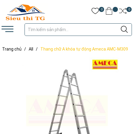
0
0
Trang chủ
/
All
/
Thang chữ A khóa tự động Ameca AMC-M309
(2,6m)