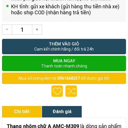
KH tỉnh: gửi xe khách (gửi hàng thu tiền nhà xe)
hoặc ship COD (nhận hàng trả tiền)
–
+
THÊM VÀO GIỎ
Cam kết chính hãng / đổi trả 24h
MUA NGAY
Thanh toán nhanh chóng
Mua số lượng liên hệ
0961668257
để được giá tốt
Chi tiết
Đánh giá
Thang nhôm chữ A AMC-M309
là dòng sản phẩm