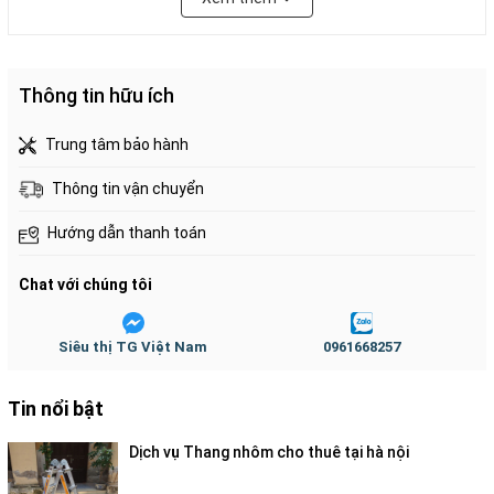
Khoảng cách các bậc: 28cm
Chiều cao dùng chữ A: 2,6m
Chiều cao duỗi thằng: 5,2m
Thông tin hữu ích
Trọng lượng thang: 9.5kg
Trung tâm bảo hành
Tải trọng thang: 150kg
Thông tin vận chuyển
Sản xuất theo tiêu chuẩn EN131, CE
Nhãn hiệu AMECA USA
Hướng dẫn thanh toán
Bảo hành: 18 tháng.
Chat với chúng tôi
***Kinh nghiệm lựa chọn thang nhôm tốt nhất:
Siêu thị TG Việt Nam
0961668257
– Khi mua thang nhôm trước hết bạn nên tìm hiểu
trước một dòng thang nào đó để có mục tiêu
Tin nổi bật
mục đích cụ thể
Dịch vụ Thang nhôm cho thuê tại hà nội
– Bạn cần kiểm tra kỹ lưỡng để đảm bảo thang