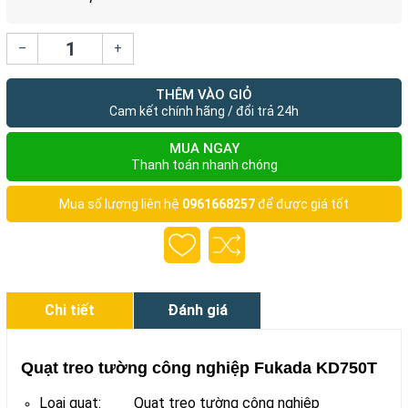
–
+
THÊM VÀO GIỎ
Cam kết chính hãng / đổi trả 24h
MUA NGAY
Thanh toán nhanh chóng
Mua số lượng liên hệ
0961668257
để được giá tốt
Chi tiết
Đánh giá
Quạt treo tường công nghiệp Fukada KD750T
Loại quạt: Quạt treo tường công nghiệp