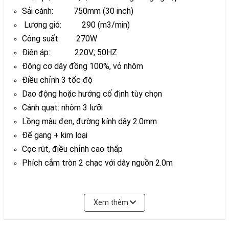
Sải cánh: 750mm (30 inch)
Lượng gió: 290 (m3/min)
Công suất: 270W
Điện áp: 220V; 50HZ
Động cơ dây đồng 100%, vỏ nhôm
Điều chỉnh 3 tốc độ
Dao động hoặc hướng cố định tùy chọn
Cánh quạt: nhôm 3 lưỡi
Lồng màu đen, đường kính dây 2.0mm
Đế gang + kim loại
Cọc rút, điều chỉnh cao thấp
Phích cắm tròn 2 chạc với dây nguồn 2.0m
Đóng gói:
Xem thêm
1 cái động cơ/ 1 thùng carton;
1 bộ lồng/cánh quạt / 1 thùng carton;