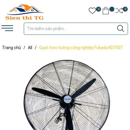
0
0
Trang chủ
/
All
/
Quạt treo tường công nghiệp Fukada KD750T