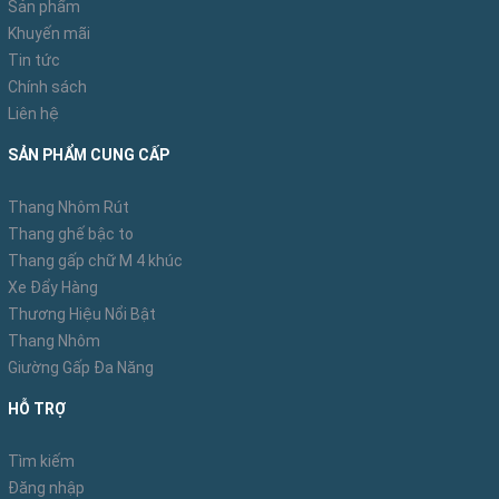
Sản phẩm
* Thiết kế phù hợp, dễ dử dụng và vệ sinh.
Khuyến mãi
- Sản phẩm thiết kế thanh gọn, chiều cao cân đối, cọc
Tin tức
Chính sách
sắt dạng rút tiện lợi được sơn tĩnh điện chống gỉ .
Liên hệ
-
Quạt 3 tốc độ gió
tùy chỉnh phù hợp theo từng thời
SẢN PHẨM CUNG CẤP
điểm thời tiết khác nhau. Công tắc dạng bật tắt dễ dàng
khi sử dụng.
Thang Nhôm Rút
Thang ghế bậc to
- Chân đế: bằng gang rộng, đặt chéo vững chắc giữ ổn
Thang gấp chữ M 4 khúc
định cho quạt chạy với công suất lớn nhất mà không
Xe Đẩy Hàng
rung lắc.
Thương Hiệu Nổi Bật
Thang Nhôm
- Chế độ gió nhanh, mạnh phù hợp với các nhà xưởng,
Giường Gấp Đa Năng
xí nghiệp, nơi đông người.
HỖ TRỢ
- Tháo lắp các bộ phận dễ dàng, cánh
quạt
dễ vệ sinh
lau chùi
Tìm kiếm
Đăng nhập