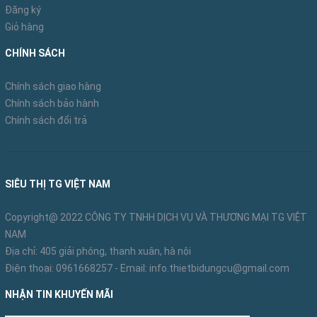
Đăng ký
Với nhiều ưu điểm vượt trội, giá thành hợp lý
Quạt cây
Giỏ hàng
công nghiệp Fukada
là lựa chọn của mọi gia đình, các
nhà xưởng, xí nghiệp…
CHÍNH SÁCH
Xem thêm các mẫu quạt công nghiệp
tại đây
Chính sách giao hàng
Chính sách bảo hành
Chính sách đổi trả
SIÊU THỊ TG VIỆT NAM
Copyright@ 2022 CÔNG TY TNHH DỊCH VỤ VÀ THƯƠNG MẠI TG VIỆT
NAM
Địa chỉ: 405 giải phóng, thanh xuân, hà nội
Điện thoại:
0961668257
- Email:
info.thietbidungcu@gmail.com
NHẬN TIN KHUYẾN MÃI