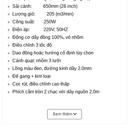
Sải cánh: 650mm (26 inch)
Lượng gió: 205 (m3/min)
Công suất: 250W
Điện áp: 220V; 50HZ
Động cơ dây đồng 100%, vỏ nhôm
Điều chỉnh 3 tốc độ
Dao động hoặc hướng cố định tùy chọn
Cánh quạt: nhôm 3 lưỡi
Lồng màu đen, đường kính dây 2.0mm
Đế gang + kim loại
Cọc rút, điều chỉnh cao thấp
Phích cắm tròn 2 chạc với dây nguồn 2.0m
Xem thêm
Đóng gói:
1 cái động cơ/ 1 thùng carton;