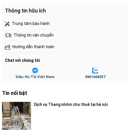
1 bộ lồng/cánh quạt / 1 thùng carton;
Thông tin hữu ích
1 cọc ống / 1 thùng carton;
1 đế / 1 thùng carton.
Trung tâm bảo hành
Thông tin vận chuyển
Hướng dẫn thanh toán
Đặc điểm ưu việt của
quạt công nghiệp
Chat với chúng tôi
Fuakada KD650
Siêu thị TG Việt Nam
0961668257
Tin nổi bật
Dịch vụ Thang nhôm cho thuê tại hà nội