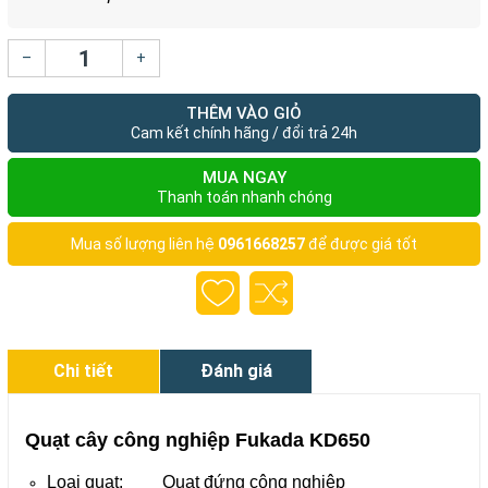
–
+
THÊM VÀO GIỎ
Cam kết chính hãng / đổi trả 24h
MUA NGAY
Thanh toán nhanh chóng
Mua số lượng liên hệ
0961668257
để được giá tốt
Chi tiết
Đánh giá
Quạt cây công nghiệp Fukada KD650
Loại quạt: Quạt đứng công nghiệp