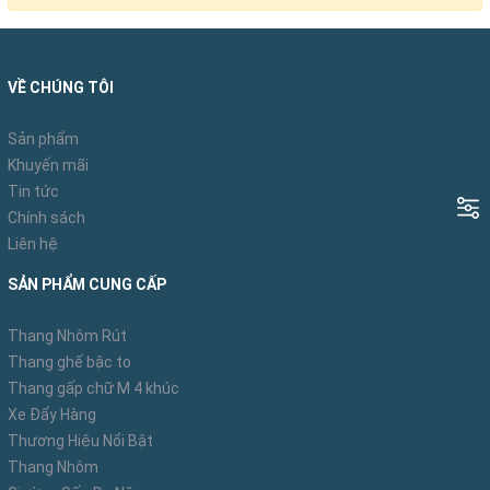
VỀ CHÚNG TÔI
Sản phẩm
Khuyến mãi
Tin tức
Chính sách
Liên hệ
SẢN PHẨM CUNG CẤP
Thang Nhôm Rút
Thang ghế bậc to
Thang gấp chữ M 4 khúc
Xe Đẩy Hàng
Thương Hiệu Nổi Bật
Thang Nhôm