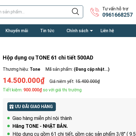
Tư vấn hỗ trợ
0961668257
Khuyến mãi
Tin tức
Chính sách
Liên hệ
Hộp dụng cụ TONE 61 chi tiết 500AD
Thương hiệu:
Tone
Mã sản phẩm:
(Đang cập nhật...)
14.500.000₫
Giá niêm yết:
15.400.000₫
Tiết kiệm:
900.000₫
so với giá thị trường
ƯU ĐÃI GIAO HÀNG
Giao hàng miễn phí nội thành
Hãng TONE - NHẬT BẢN.
Hộp dụng cụ gồm 61 chi tiết, gồm các sản phẩm 3/8" ( 9.