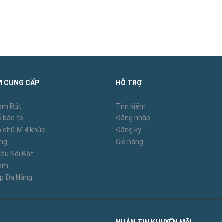
3S-8L, 3S-10L, 3S-12L, 3S-14L
M CUNG CẤP
HỖ TRỢ
3P-16S, 3P-20.8S
ôm Rút
Tìm kiếm
 bậc to
Đăng nhập
 chữ M 4 khúc
Đăng ký
àng
Giỏ hàng
ệu Nổi Bật
RH3H
hôm
p Đa Năng
305 (75mm), 306 (150mm)