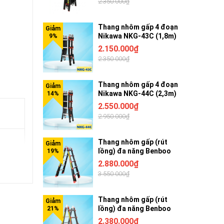
2.350.000₫
Thang nhôm gấp 4 đoạn
Nikawa NKG-43C (1,8m)
2.150.000₫
2.350.000₫
Thang nhôm gấp 4 đoạn
Nikawa NKG-44C (2,3m)
2.550.000₫
2.950.000₫
Thang nhôm gấp (rút
lồng) đa năng Benboo
 3S-
BB-45G 5 bậc khóa gạt
2.880.000₫
3.550.000₫
Thang nhôm gấp (rút
lồng) đa năng Benboo
BB-44G 4 bậc khóa gạt
2.380.000₫