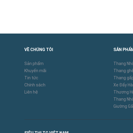
Đầu khẩu dài
VỀ CHÚNG TÔI
SẢN PHẨ
Đầu khẩu
Sản phẩm
Thang Nh
Khuyến mãi
Thang ghế
Tin tức
Thang gấp
Chính sách
Xe Đẩy H
Liên hệ
Thương Hi
Cần vặn hai chiều
Thang N
Giường Gấ
Cần nối dài