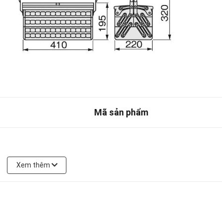
Mã sản phẩm
3S-08, 3S-10, 3S-12, 3S-13, 3S-14, 3S-17, 3S-19, 3S-21,
Xem thêm
22