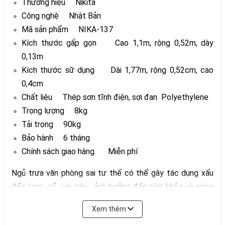
Thương hiệu Nikita
Công nghệ Nhật Bản
Mã sản phẩm NIKA-137
Kích thước gấp gọn Cao 1,1m, rộng 0,52m, dày
0,13m
Kích thước sữ dụng Dài 1,77m, rộng 0,52cm, cao
0,4cm
Chất liệu Thép sơn tĩnh điện, sợi đan Polyethylene
Trọng lượng 8kg
Tải trọng 90kg
Bảo hành 6 tháng
Chính sách giao hàng. Miễn phí
Ngủ trưa văn phòng sai tư thế có thể gây tác dụng xấu
đến lưng, cổ, vai, gáy... ảnh hưởng đến sức khỏe và công
việc của bạn. Hãy lựa chọn các loại giường văn phòng phù
Xem thêm
hợp để giảm thiểu các nguy cơ do ngủ trưa sai quy cách