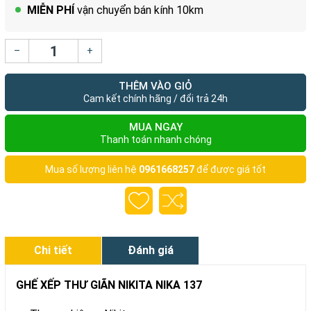
MIỄN PHÍ
vận chuyển bán kính 10km
–
+
THÊM VÀO GIỎ
Cam kết chính hãng / đổi trả 24h
MUA NGAY
Thanh toán nhanh chóng
Mua số lượng liên hệ
0961668257
để được giá tốt
Chi tiết
Đánh giá
GHẾ XẾP THƯ GIÃN NIKITA NIKA 137