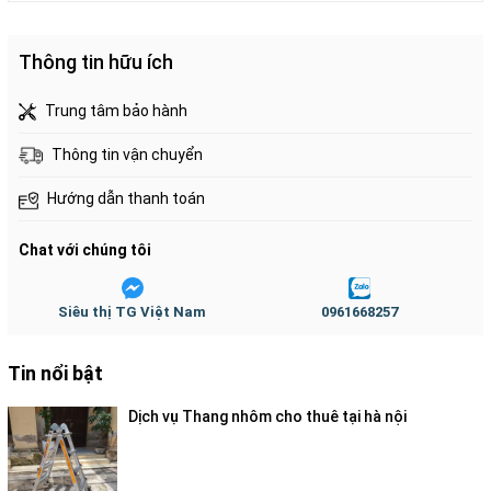
gây ra.
Thông tin hữu ích
Trung tâm bảo hành
Thông tin vận chuyển
Hướng dẫn thanh toán
Ghế ngủ thư giãn với chất liệu: vải bạt siêu bền, thoáng
Chat với chúng tôi
mát, không thấm nước, chịu nắng gió; khung bằng sắt,
thép sơn tĩnh điện.
Siêu thị TG Việt Nam
0961668257
Tin nổi bật
Dịch vụ Thang nhôm cho thuê tại hà nội
Gối tựa êm nhẹ, dễ dàng tháo rời và thay đổi vị trí tùy
thích, phù hợp với mọi tư thế nằm.