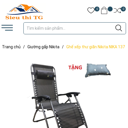
0
0
Trang chủ
/
Giường gấp Nikita
/
Ghế xếp thư giãn Nikita NIKA 137