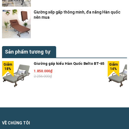
Đệm giữ ấm dành cho mùa đông, giúp bạn bốn mùa đều
thoải mái.
Giường xếp gấp thông minh, đa năng Hàn quốc
nên mua
Kiểu dáng trang nhã, hợp thời trang có thể để ở phòng
Sản phẩm tương tự
khách, phòng ngủ, sân vườn hay bất cứ nơi nào trong nhà
bạn.
Giường gấp kiểu Hàn Quốc Belto BT-65
1.850.000₫
Thiết kế gọn nhẹ, thông minh và vô cùng tiện lợi, dù
2.256.000₫
đang nằm hay ngồi, chỉ cần với 1 cái đẩy nhẹ bạn có thể
dễ dàng thay đổi được tư thế đang sử dụng.
Có tính cơ động cao, xếp gọn được dễ dàng khi không sử
VỀ CHÚNG TÔI
dụng, rất phù hợp với nhà ở có không gian hẹp hay