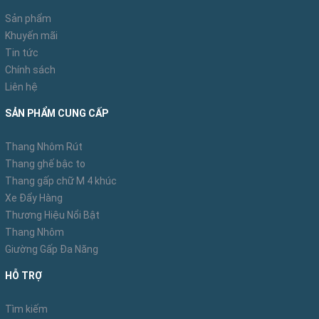
khách sạn, bệnh viện, văn phòng làm việc... dùng làm
Sản phẩm
giường dự phòng hoặc nghỉ trưa.
Khuyến mãi
Tin tức
Chính sách
Liên hệ
Xem ảnh sử dụng ghế gấp thư giãn nghỉ trưa văn phòng:
SẢN PHẨM CUNG CẤP
Thang Nhôm Rút
Thang ghế bậc to
Thang gấp chữ M 4 khúc
Xe Đẩy Hàng
Thương Hiệu Nổi Bật
Thang Nhôm
Giường Gấp Đa Năng
HỖ TRỢ
Tìm kiếm