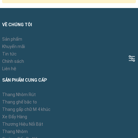
VỀ CHÚNG TÔI
Sản phẩm
Khuyến mãi
Tin tức
Chính sách
Liên hệ
SẢN PHẨM CUNG CẤP
Thang Nhôm Rút
Thang ghế bậc to
Thang gấp chữ M 4 khúc
Xe Đẩy Hàng
Thương Hiệu Nổi Bật
Thang Nhôm