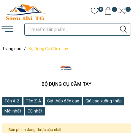
0
0
Trang chủ
/
Bộ Dụng Cụ Cầm Tay
BỘ DỤNG CỤ CẦM TAY
Tên A-Z
Tên Z-A
Giá thấp đến cao
Giá cao xuống thấp
Mới nhất
Cũ nhất
Sản phẩm đang được cập nhật.