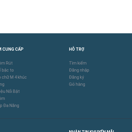
M CUNG CẤP
HỖ TRỢ
ôm Rút
Tìm kiếm
 bậc to
Đăng nhập
 chữ M 4 khúc
Đăng ký
àng
Giỏ hàng
ệu Nổi Bật
hôm
p Đa Năng