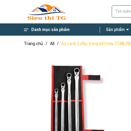
Danh mục sản phẩm
Sản phẩm
Giường Gấp Đa Năng
Thang Nhôm
Thương Hiệu Nổi Bật
Xe Đẩy Hàng
Thang gấp chữ M 4 khúc
Thang ghế bậc to
Thang Nhôm Rút
Trang chủ
/
All
/
Bộ cà lê 2 đầu tròng kết hợp TONE 