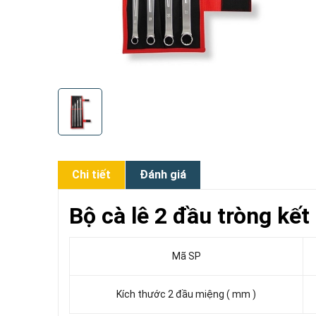
Chi tiết
Đánh giá
Bộ cà lê 2 đầu tròng k
Mã SP
Kích thước 2 đầu miệng ( mm )