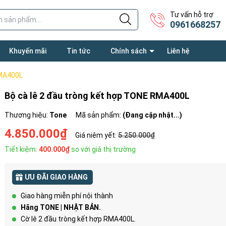
Tư vấn hỗ trợ
0961668257
Khuyến mãi
Tin tức
Chính sách
Liên hệ
RMA400L
Bộ cà lê 2 đầu tròng kết hợp TONE RMA400L
Thương hiệu:
Tone
Mã sản phẩm:
(Đang cập nhật...)
4.850.000₫
Giá niêm yết:
5.250.000₫
Tiết kiệm:
400.000₫
so với giá thị trường
ƯU ĐÃI GIAO HÀNG
Giao hàng miễn phí nội thành
Hãng TONE | NHẬT BẢN.
Cờ lê 2 đầu tròng kết hợp RMA400L.