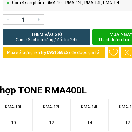
Gồm 4 sản phẩm : RMA-10L, RMA-12L, RMA-14L, RMA-17L.
–
+
THÊM VÀO GIỎ
MUA NGA
Cam kết chính hãng / đổi trả 24h
Thanh toán nhan
Mua số lượng liên hệ
0961668257
để được giá tốt
ết hợp TONE RMA400L
RMA-10L
RMA-12L
RMA-14L
RMA-1
10
12
14
17