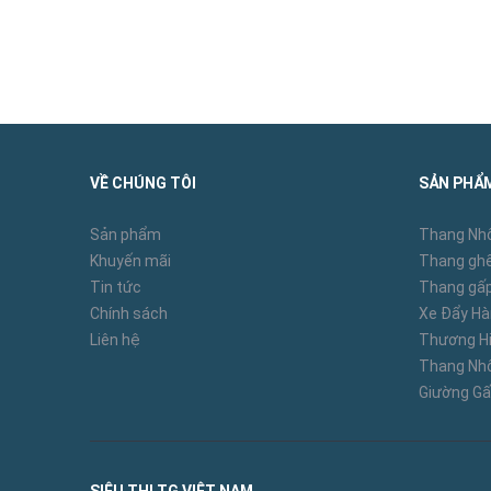
VỀ CHÚNG TÔI
SẢN PHẨ
Sản phẩm
Thang Nh
Khuyến mãi
Thang ghế
Tin tức
Thang gấp
Chính sách
Xe Đẩy H
Liên hệ
Thương Hi
Thang N
Giường Gấ