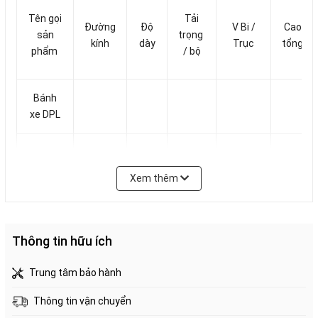
Tên gọi
Tải
Đường
Độ
V Bi /
Cao
sản
trọng
kính
dày
Trục
tổng
phẩm
/ bộ
Bánh
xe DPL
mm
mm
kg
mm
Xem thêm
DPL130
200 -
cao su
122
41
301/12
160
250
Quay
Thông tin hữu ích
DPL130
200 -
Trung tâm bảo hành
cao su
122
41
301/12
160
250
Khóa
Thông tin vận chuyển