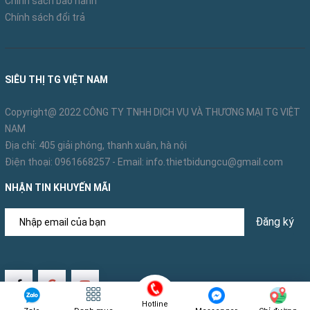
Chính sách bảo hành
Chính sách đổi trả
SIÊU THỊ TG VIỆT NAM
Copyright@ 2022 CÔNG TY TNHH DỊCH VỤ VÀ THƯƠNG MẠI TG VIỆT
NAM
Địa chỉ: 405 giải phóng, thanh xuân, hà nội
Điện thoại:
0961668257
- Email:
info.thietbidungcu@gmail.com
NHẬN TIN KHUYẾN MÃI
Đăng ký
Hotline