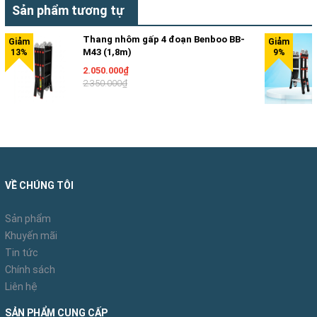
Sản phẩm tương tự
Thang nhôm gấp 4 đoạn Benboo BB-
M43 (1,8m)
2.050.000₫
2.350.000₫
VỀ CHÚNG TÔI
Sản phẩm
Khuyến mãi
Tin tức
Chính sách
Liên hệ
SẢN PHẨM CUNG CẤP