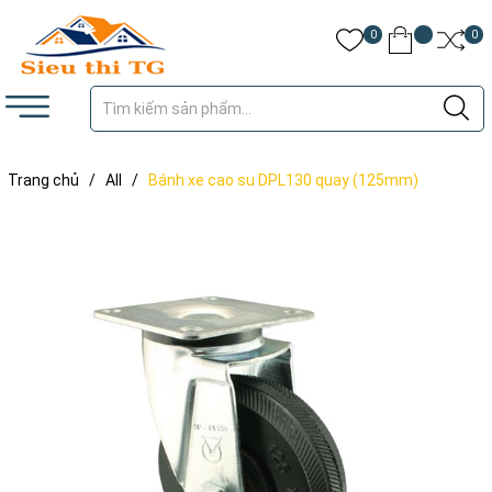
0
0
Trang chủ
/
All
/
Bánh xe cao su DPL130 quay (125mm)