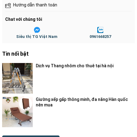
Hướng dẫn thanh toán
DPL130
200 -
cao su
122
41
301/12
160
250
Chat với chúng tôi
Tĩnh
Siêu thị TG Việt Nam
0961668257
Tin nổi bật
Dịch vụ Thang nhôm cho thuê tại hà nội
Giường xếp gấp thông minh, đa năng Hàn quốc
nên mua