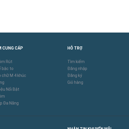
M CUNG CẤP
HỖ TRỢ
ôm Rút
Tìm kiếm
 bậc to
Đăng nhập
 chữ M 4 khúc
Đăng ký
àng
Giỏ hàng
ệu Nổi Bật
hôm
p Đa Năng