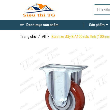
Danh mục sản phẩm
Sản phẩm
Giường Gấp Đa Năng
Thang Nhôm
Thương Hiệu Nổi Bật
Xe Đẩy Hàng
Thang gấp chữ M 4 khúc
Thang ghế bậc to
Thang Nhôm Rút
Trang chủ
/
All
/
Bánh xe đẩy BIA100 nâu tĩnh (100mm