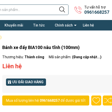
Tư vấn hỗ trợ
0961668257
Khuyến mãi
Tin tức
Chính sách
Liên hệ
)
Bánh xe đẩy BIA100 nâu tĩnh (100mm)
Thương hiệu:
Thành công
Mã sản phẩm:
(Đang cập nhật...)
Liên hệ
ƯU ĐÃI GIAO HÀNG
Mua số lượng liên hệ
0961668257
để được giá tốt