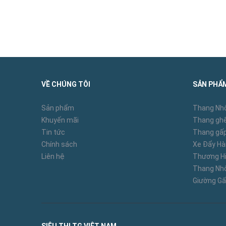
VỀ CHÚNG TÔI
SẢN PHẨ
Sản phẩm
Thang Nh
Khuyến mãi
Thang ghế
Tin tức
Thang gấp
Chính sách
Xe Đẩy H
Liên hệ
Thương Hi
Thang N
Giường Gấ