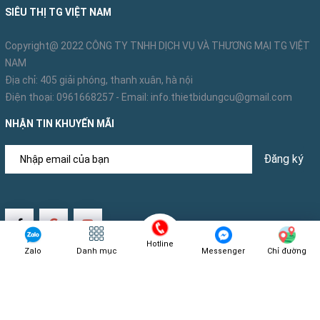
SIÊU THỊ TG VIỆT NAM
Copyright@ 2022 CÔNG TY TNHH DỊCH VỤ VÀ THƯƠNG MẠI TG VIỆT
NAM
Địa chỉ: 405 giải phóng, thanh xuân, hà nội
Điện thoại:
0961668257
- Email:
info.thietbidungcu@gmail.com
NHẬN TIN KHUYẾN MÃI
Đăng ký
Hotline
Zalo
Danh mục
Messenger
Chỉ đường
Bản quyền thuộc về
TG Việt Nam
Cung cấp bởi
Sapo