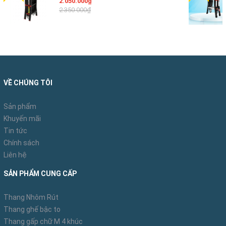
2.050.000₫
2.350.000₫
VỀ CHÚNG TÔI
Sản phẩm
Khuyến mãi
Tin tức
Chính sách
Liên hệ
SẢN PHẨM CUNG CẤP
Thang Nhôm Rút
Thang ghế bậc to
Thang gấp chữ M 4 khúc