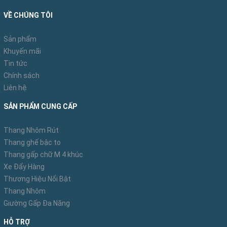
Thang được làm bằng chất liệu nhôm bền nhẹ, sợi
thủy tinh cách điện.
VỀ CHÚNG TÔI
Sản phẩm
Khuyến mãi
Thang nhôm cách điện
hai đoạn Nikawa NKL-70
Tin tức
Chính sách
còn có các nút bịt chân bằng nhựa ABS bền chắc,
Liên hệ
chống trượt giúp chân thang bám vào mặt đất dễ
SẢN PHẨM CUNG CẤP
dàng hơn cũng như bảo vệ sàn nhà chống trầy
xước khi tiếp xúc với kim loại.
Thang Nhôm Rút
Thang ghế bậc to
Thang gấp chữ M 4 khúc
Xe Đẩy Hàng
Thương Hiệu Nổi Bật
Thang Nhôm
Giường Gấp Đa Năng
HỖ TRỢ