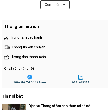
Vì vậy, thang Nikawa sử dụng trong công nghiệp
Xem thêm
vừa đảm bảo được tính chất cách điện, mà vẫn
giữ được ưu điểm là bền và nhẹ của chất liệu
nhôm cao cấp.
Thông tin hữu ích
Trung tâm bảo hành
Thông tin vận chuyển
Thang nhôm công nghiệp chính hãng
Hướng dẫn thanh toán
Thông số kỹ thuật của Thang nhôm cách điện
hai đoạn Nikawa NKL-70:
Chat với chúng tôi
Độ rộng chân thang: 43cm
Siêu thị TG Việt Nam
0961668257
Chiều cao bậc: 31cm
Chiều cao sử dụng Hmin: 420cm
Tin nổi bật
Chiều cao sử dụng Hmax: 700cm
Trọng lượng thang: 26.4 kg
Dịch vụ Thang nhôm cho thuê tại hà nội