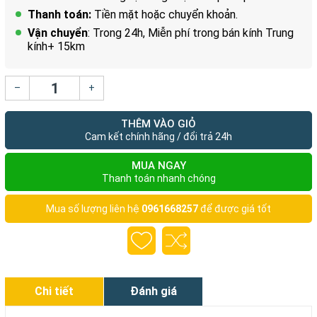
Thanh toán:
Tiền mặt hoặc chuyển khoản.
Vận chuyển
: Trong 24h, Miễn phí trong bán kính Trung
kính+ 15km
–
+
THÊM VÀO GIỎ
Cam kết chính hãng / đổi trả 24h
MUA NGAY
Thanh toán nhanh chóng
Mua số lượng liên hệ
0961668257
để được giá tốt
Chi tiết
Đánh giá