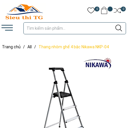
0
0
Trang chủ
/
All
/
Thang nhôm ghế 4 bậc Nikawa NKP-04