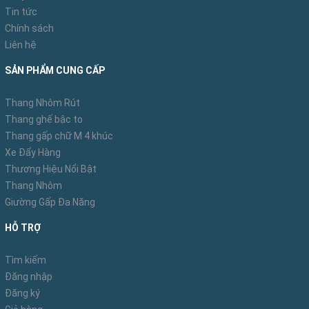
Ngoài ra sự kết hợp hài hòa giữa màu trắng của nhôm và
Tin tức
Chính sách
màu đen của nút bịt,bản bậc trên cùng cũng đem đến nét
Liên hệ
riêng biệt cho sản phẩm
SẢN PHẨM CUNG CẤP
Thang Nhôm Rút
Thang ghế bậc to
Thang gấp chữ M 4 khúc
Xe Đẩy Hàng
Thương Hiệu Nổi Bật
Thang Nhôm
Giường Gấp Đa Năng
HỖ TRỢ
Tìm kiếm
Đăng nhập
Đăng ký