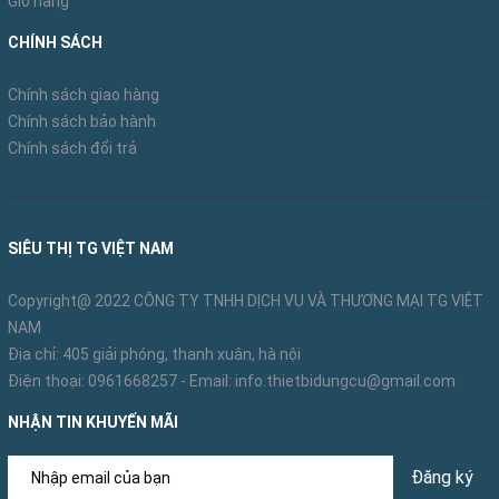
Giỏ hàng
CHÍNH SÁCH
Chính sách giao hàng
Chính sách bảo hành
Chính sách đổi trả
SIÊU THỊ TG VIỆT NAM
Copyright@ 2022 CÔNG TY TNHH DỊCH VỤ VÀ THƯƠNG MẠI TG VIỆT
NAM
Địa chỉ: 405 giải phóng, thanh xuân, hà nội
Điện thoại:
0961668257
- Email:
info.thietbidungcu@gmail.com
NHẬN TIN KHUYẾN MÃI
Đăng ký