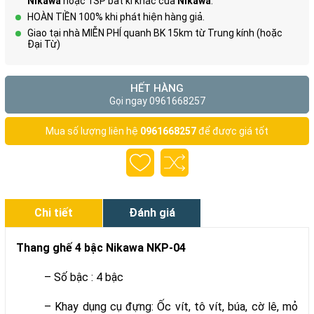
Nikawa
hoặc 1SP bất kì khác của
Nikawa
.
HOÀN TIỀN 100% khi phát hiện hàng giả.
Giao tại nhà MIỄN PHÍ quanh BK 15km từ Trung kính (hoặc
Đại Từ)
HẾT HÀNG
Gọi ngay 0961668257
Mua số lượng liên hệ
0961668257
để được giá tốt
Chi tiết
Đánh giá
Thang ghế 4 bậc Nikawa NKP-04
– Số bậc : 4 bậc
– Khay dụng cụ đựng: Ốc vít, tô vít, búa, cờ lê, mỏ