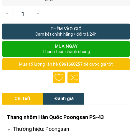
–
+
THÊM VÀO GIỎ
Cam kết chính hãng / đổi trả 24h
MUA NGAY
Thanh toán nhanh chóng
Mua số lượng liên hệ
0961668257
để được giá tốt
Chi tiết
Đánh giá
Thang nhôm Hàn Quốc Poongsan PS-43
Thương hiệu: Poongsan