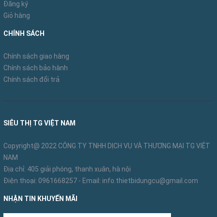
cách nhanh chóng nhờ móc khóa chữ J.
Đăng ký
Giỏ hàng
- Thang có trọng lượng nhẹ nhàng, chắc chắn và
CHÍNH SÁCH
an toàn, chất liệu 100% nhôm cao cấp.
Chính sách giao hàng
Chính sách bảo hành
HƯỚNG DẪN SỬ DỤNG THANG NHÔM CHỮ A AN
Chính sách đổi trả
TOÀN
Quy tắc an toàn chung của các loại thang cũng
được áp dụng cho
Thang nhôm Poongsan PS-43
.
SIÊU THỊ TG VIỆT NAM
Cụ thể như sau:
Copyright@ 2022 CÔNG TY TNHH DỊCH VỤ VÀ THƯƠNG MẠI TG VIỆT
Thang phải được sử dụng ở trên mặt phẳng và
NAM
Địa chỉ: 405 giải phóng, thanh xuân, hà nội
chắc chắn.
Điện thoại:
0961668257
- Email:
info.thietbidungcu@gmail.com
Không nên sử dụng thang khi bạn đang đeo
NHẬN TIN KHUYẾN MÃI
găng tay có dầu mỡ, trơn trượt / hoặc giày dép